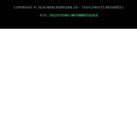
COPYRIGHT © 2026 MARCHEPAYSAN.CH - TOUS DROITS RÉSERVÉS |
SITE :
SOLUTIONS INFORMATIQUES