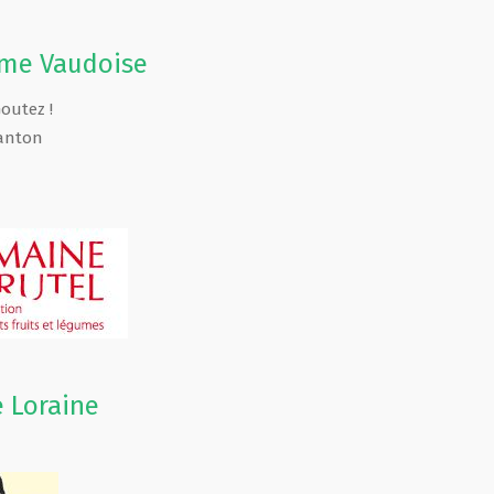
rme Vaudoise
Goutez !
anton
 Loraine
d