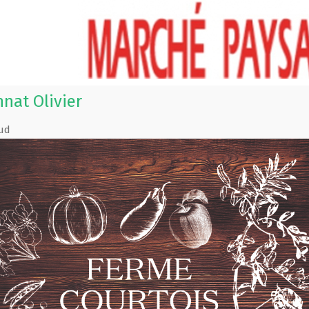
nat Olivier
ud