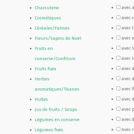
avec 
Charcuterie
Film de présentation
avec 
Cosmétiques
avec 
Céréales/Farines
Fête Marché Paysan
avec 
Fleurs/Sapins de Noël
avec 
Fruits en
Partenaires
avec l
conserve/Confiture
avec 
Fruits frais
avec 
Herbes
avec f
aromatiques/Tisanes
avec d
Huiles
avec p
Jus de fruits / Sirops
avec 
Légumes en conserve
Avec 
Légumes frais