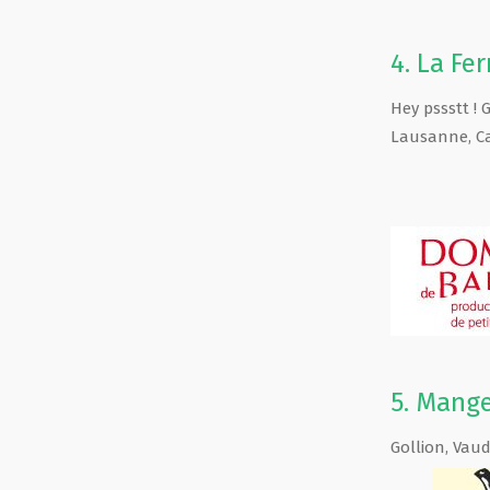
4.
La Fe
Hey pssstt ! 
Lausanne
,
C
5.
Mange
Gollion
,
Vau