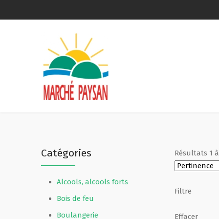
Qui sommes-nous ?
La charte
Le comité
Le matériel membres
Catégories
Résultats
1
Devenir membre
Alcools, alcools forts
Revue de presse
Filtre
Bois de feu
Guide de la vente directe
Boulangerie
Effacer