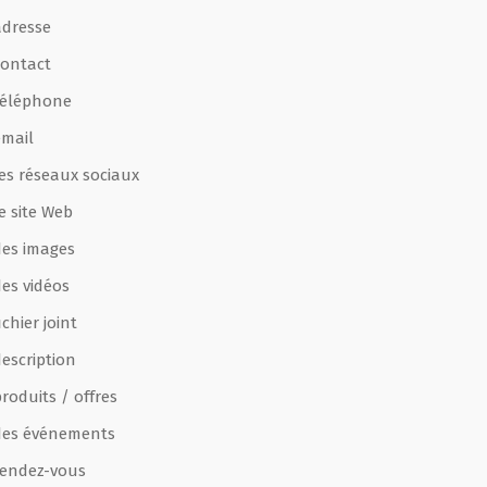
adresse
contact
téléphone
email
les réseaux sociaux
e site Web
des images
des vidéos
ichier joint
escription
roduits / offres
des événements
rendez-vous