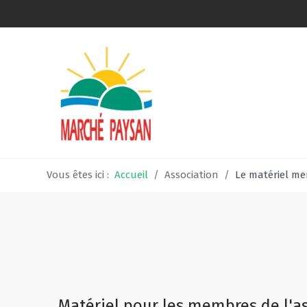
Qui sommes-nous ?
La charte
Le comité
Vous êtes ici :
Accueil
Association
Le matériel m
Le matériel membres
Devenir membre
Revue de presse
Guide de la vente directe
Matériel pour les membres de l'a