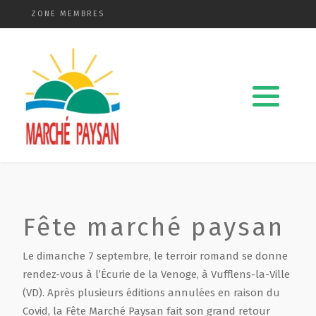
ZONE MEMBRES
Qui sommes-nous ?
La charte
Le comité
Le matériel membres
Fête marché paysan
Devenir membre
Le dimanche 7 septembre, le terroir romand se donne
Revue de presse
rendez-vous à l’Écurie de la Venoge, à Vufflens-la-Ville
(VD). Après plusieurs éditions annulées en raison du
Guide de la vente directe
Covid, la Fête Marché Paysan fait son grand retour