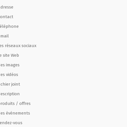
adresse
contact
téléphone
email
les réseaux sociaux
e site Web
des images
des vidéos
ichier joint
escription
roduits / offres
des événements
rendez-vous