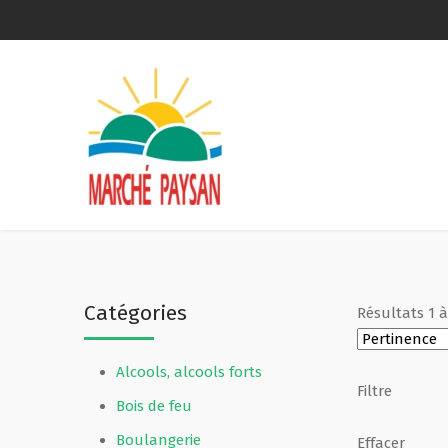
Qui sommes-nous ?
La charte
Le comité
Le matériel membres
Catégories
Résultats
1
Devenir membre
Alcools, alcools forts
Revue de presse
Filtre
Bois de feu
Guide de la vente directe
Boulangerie
Effacer