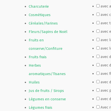
avec 
Charcuterie
Film de présentation
avec 
Cosmétiques
avec 
Céréales/Farines
Fête Marché Paysan
avec 
Fleurs/Sapins de Noël
avec 
Fruits en
Partenaires
avec l
conserve/Confiture
avec 
Fruits frais
avec 
Herbes
avec f
aromatiques/Tisanes
avec d
Huiles
avec p
Jus de fruits / Sirops
avec 
Légumes en conserve
Avec 
Légumes frais