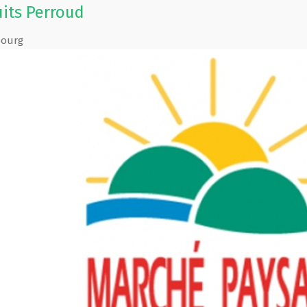
uits Perroud
bourg