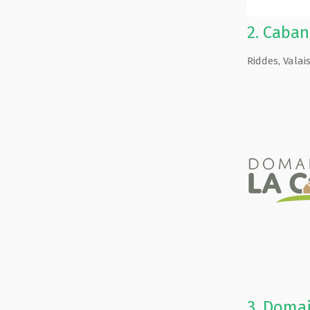
2.
Caban
Riddes
,
Valai
3.
Domai