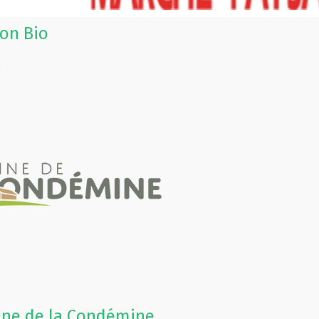
on Bio
s
ne de la Condémine