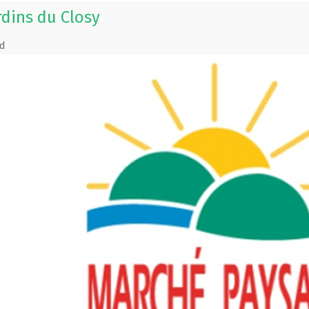
rdins du Closy
d