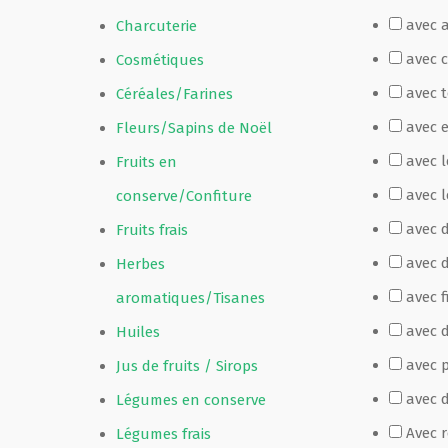
avec 
Charcuterie
Film de présentation
avec 
Cosmétiques
avec 
Céréales/Farines
Fête Marché Paysan
avec 
Fleurs/Sapins de Noël
avec 
Fruits en
Partenaires
avec l
conserve/Confiture
avec 
Fruits frais
avec 
Herbes
avec f
aromatiques/Tisanes
avec d
Huiles
avec p
Jus de fruits / Sirops
avec 
Légumes en conserve
Avec 
Légumes frais