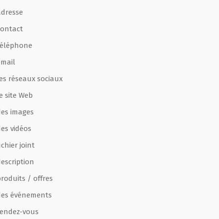
adresse
contact
téléphone
email
les réseaux sociaux
e site Web
des images
des vidéos
ichier joint
escription
roduits / offres
des événements
rendez-vous