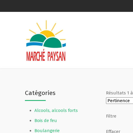
Qui sommes-nous ?
La charte
Le comité
Le matériel membres
Catégories
Résultats
1
Devenir membre
Alcools, alcools forts
Revue de presse
Filtre
Bois de feu
Guide de la vente directe
Boulangerie
Effacer