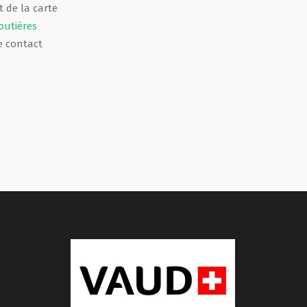
 de la carte
outières
e contact