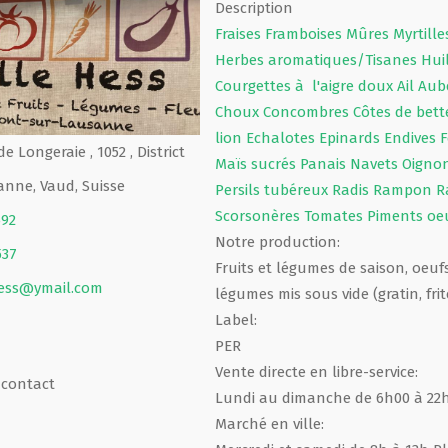
Description
Fraises
Framboises
Mûres
Myrtill
Herbes aromatiques/Tisanes
Hui
Courgettes à l'aigre doux
Ail
Aub
Choux
Concombres
Côtes de bet
lion
Echalotes
Epinards
Endives
F
e Longeraie , 1052 , District
Maïs sucrés
Panais
Navets
Oigno
nne, Vaud, Suisse
Persils tubéreux
Radis
Rampon
R
Scorsonères
Tomates
Piments
oe
592
Notre production:
537
Fruits et légumes de saison, oeuf
hess@ymail.com
légumes mis sous vide (gratin, fri
Label:
PER
Vente directe en libre-service:
 contact
Lundi au dimanche de 6h00 à 22
Marché en ville: