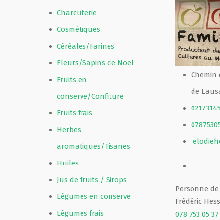
Charcuterie
Film de présentation
Cosmétiques
Céréales/Farines
Fête Marché Paysan
Fleurs/Sapins de Noël
Chemin d
Fruits en
Partenaires
de Lausa
conserve/Confiture
0217314
Fruits frais
0787530
Herbes
elodie
aromatiques/Tisanes
Huiles
Jus de fruits / Sirops
Personne de
Légumes en conserve
Frédéric Hess
Légumes frais
078 753 05 37