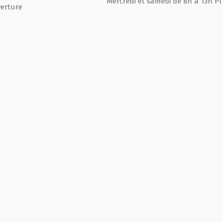
Mercredi et samedi de 8h à 13h P
erture