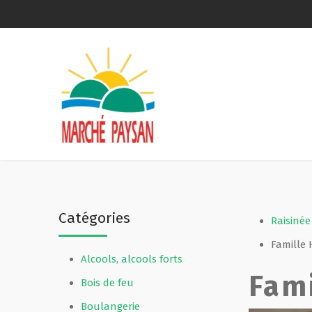
Qui sommes-nous ?
La charte
Le comité
Le matériel membres
Catégories
Devenir membre
Raisinée
Famille 
Alcools, alcools forts
Revue de presse
Fam
Bois de feu
Guide de la vente directe
Boulangerie