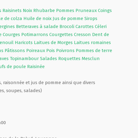
es
Raisinets
Noix
Rhubarbe
Pommes
Pruneaux
Coings
le de colza
Huile de noix
Jus de pomme
Sirops
ergines
Betteraves à salade
Brocoli
Carottes
Céleri
te
Courges
Potimarrons
Courgettes
Cresson
Dent de
enouil
Haricots
Laitues de Morges
Laitues romaines
ns
Pâtissons
Poireaux
Pois
Poivrons
Pommes de terre
aves
Topinambour
Salades
Roquettes
Mesclun
ufs de poule
Raisinée
s, raisonnée et jus de pomme ainsi que divers
tes, soupes, salades)
h00