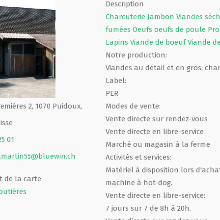
Description
Charcuterie
Jambon
Viandes séc
fumées
Oeufs
oeufs de poule
Pro
Lapins
Viande de boeuf
Viande d
Notre production:
Viandes au détail et en gros, cha
Label:
PER
remières 2, 1070 Puidoux,
Modes de vente:
Vente directe sur rendez-vous
isse
Vente directe en libre-service
25 01
Marché ou magasin à la ferme
.martin55@bluewin.ch
Activités et services:
Matériel à disposition lors d'acha
 de la carte
machine à hot-dog.
outières
Vente directe en libre-service:
7 jours sur 7 de 8h à 20h.