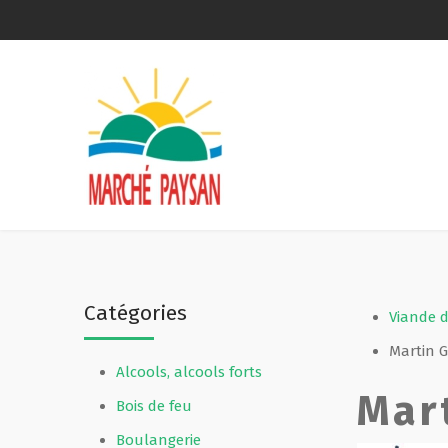
Qui sommes-nous ?
La charte
Le comité
Le matériel membres
Catégories
Devenir membre
Viande d
Martin G
Alcools, alcools forts
Revue de presse
Mart
Bois de feu
Guide de la vente directe
Boulangerie