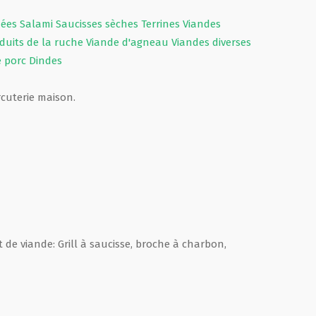
hées
Salami
Saucisses sèches
Terrines
Viandes
duits de la ruche
Viande d'agneau
Viandes diverses
e porc
Dindes
rcuterie maison.
t de viande: Grill à saucisse, broche à charbon,