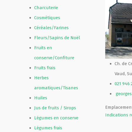
Charcuterie
Film de présentation
Cosmétiques
Céréales/Farines
Fête Marché Paysan
Fleurs/Sapins de Noël
Fruits en
Partenaires
conserve/Confiture
Ch. de C
Fruits frais
Vaud, Su
Herbes
021 946 
aromatiques/Tisanes
georges
Huiles
Emplacement
Jus de fruits / Sirops
Indications r
Légumes en conserve
Légumes frais