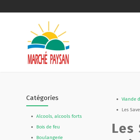
Qui sommes-nous ?
La charte
Le comité
Le matériel membres
Catégories
Devenir membre
Viande 
Les Save
Alcools, alcools forts
Revue de presse
Les
Bois de feu
Guide de la vente directe
Boulangerie