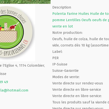
Description
Polenta
Farine
Huiles
Huile de t
pomme
Lentilles
Oeufs
oeufs de
vente en lot
Notre production:
Oeufs, huile de colza, huile de t
vide, cornets dès 10 kg (assortime
Label:
PER
IP-Suisse
 l'Eglise 4, 1114 Colombier,
Suisse-Garantie
isse
Modes de vente:
89 49
Vente directe sur rendez-vous
Vente directe en libre-service
lla@hotmail.com
Vente directe en libre-service:
Tous les produits sauf la viande
Vente directe sur rendez-vous: