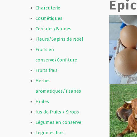
Epi
Charcuterie
Film de présentation
Cosmétiques
Céréales/Farines
Fête Marché Paysan
Fleurs/Sapins de Noël
Fruits en
Partenaires
conserve/Confiture
Fruits frais
Herbes
aromatiques/Tisanes
Huiles
Jus de fruits / Sirops
Légumes en conserve
Légumes frais