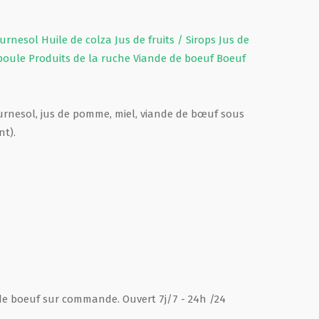
ournesol
Huile de colza
Jus de fruits / Sirops
Jus de
 poule
Produits de la ruche
Viande de boeuf
Boeuf
ournesol, jus de pomme, miel, viande de bœuf sous
nt).
 de boeuf sur commande. Ouvert 7j/7 - 24h /24